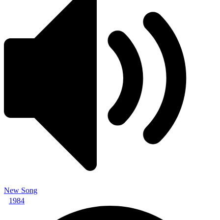
New Song
1984