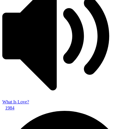
What Is Love?
1984