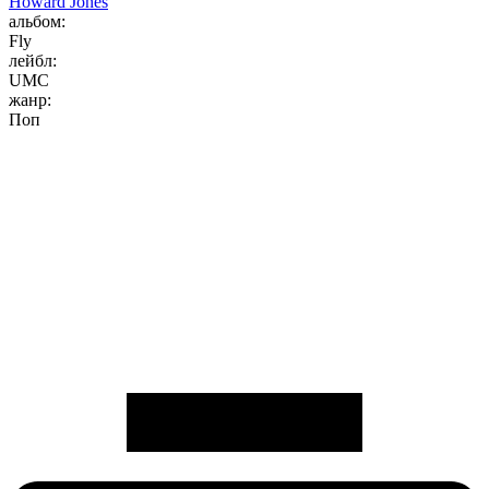
Howard Jones
альбом:
Fly
лейбл:
UMC
жанр:
Поп