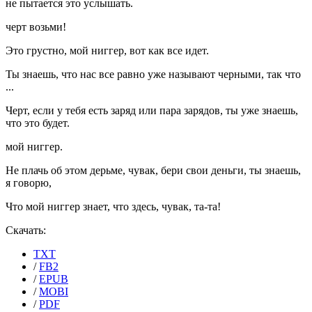
не пытается это услышать.
черт возьми!
Это грустно, мой ниггер, вот как все идет.
Ты знаешь, что нас все равно уже называют черными, так что
...
Черт, если у тебя есть заряд или пара зарядов, ты уже знаешь,
что это будет.
мой ниггер.
Не плачь об этом дерьме, чувак, бери свои деньги, ты знаешь,
я говорю,
Что мой ниггер знает, что здесь, чувак, та-та!
Скачать:
TXT
/
FB2
/
EPUB
/
MOBI
/
PDF