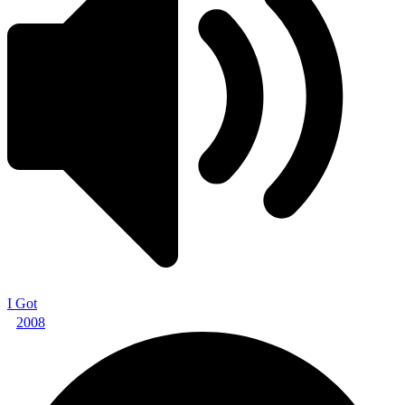
I Got
2008