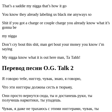
That’s a saddie my nigga that’s how it go
You know they already labeling us black me anyways so
Shit if you got a charge or couple charge you already know what it’s
gonna be
my nigga
Don’t cry bout this shit, man get bout your money you know i’m
saying
My nigga know what it is out here man, Ta Tahh!
Перевод песни O.G. Talk 2
Я говорю тебе, ниггер, чувак, знаю, я говорю,
Что эти ниггеры должны сесть в тюрьму,
Они просто вернутся сюда, ты и достанешь руки, ты
получишь наркотики, ты упадешь.
Чувак, я даже не трахаюсь с этими ниггерами, чувак, ты