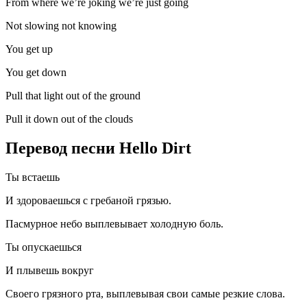
From where we’re joking we’re just going
Not slowing not knowing
You get up
You get down
Pull that light out of the ground
Pull it down out of the clouds
Перевод песни Hello Dirt
Ты встаешь
И здороваешься с гребаной грязью.
Пасмурное небо выплевывает холодную боль.
Ты опускаешься
И плывешь вокруг
Своего грязного рта, выплевывая свои самые резкие слова.