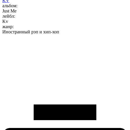
KV
альбом:
Just Me
лейбл:
Kv
жанр:
Иностранный рэп и хип-хоп