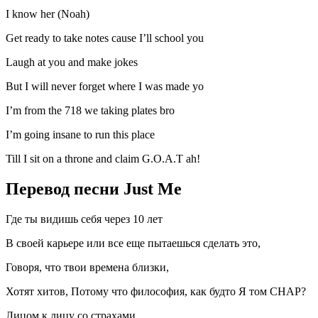
I know her (Noah)
Get ready to take notes cause I’ll school you
Laugh at you and make jokes
But I will never forget where I was made yo
I’m from the 718 we taking plates bro
I’m going insane to run this place
Till I sit on a throne and claim G.O.A.T ah!
Перевод песни Just Me
Где ты видишь себя через 10 лет
В своей карьере или все еще пытаешься сделать это,
Говоря, что твои времена близки,
Хотят хитов, Потому что философия, как будто Я том СНАР?
Лицом к лицу со страхами.