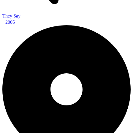
They Say
2005