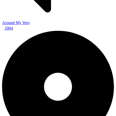
Around My Way
2004