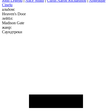
John Legend
|
Alice Smith
|
Curtis Aaron Richardson
|
Angelique
Cinelu
альбом:
Heaven's Door
лейбл:
Madison Gate
жанр:
Саундтреки