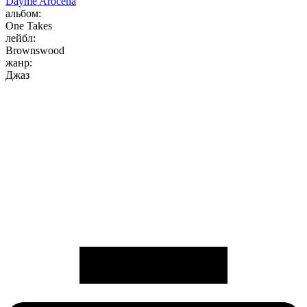
Dayme Arocena
альбом:
One Takes
лейбл:
Brownswood
жанр:
Джаз