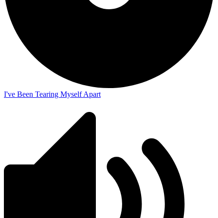
I've Been Tearing Myself Apart