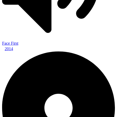
Face First
2014