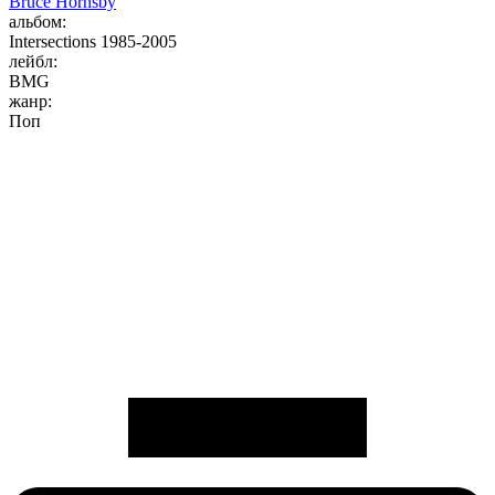
Bruce Hornsby
альбом:
Intersections 1985-2005
лейбл:
BMG
жанр:
Поп