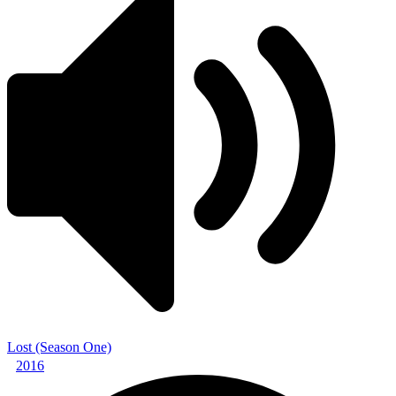
Lost (Season One)
2016