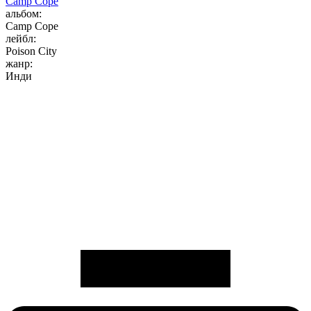
Camp Cope
альбом:
Camp Cope
лейбл:
Poison City
жанр:
Инди