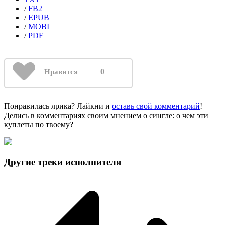
/
FB2
/
EPUB
/
MOBI
/
PDF
0
Нравится
Понравилась лрика? Лайкни и
оставь свой комментарий
!
Делись в комментариях своим мнением о сингле: о чем эти
куплеты по твоему?
Другие треки исполнителя