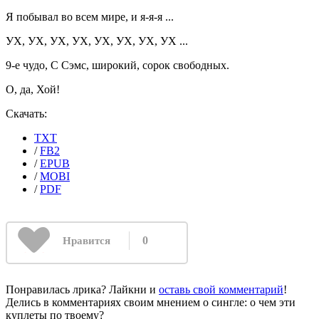
Я побывал во всем мире, и я-я-я ...
УХ, УХ, УХ, УХ, УХ, УХ, УХ, УХ ...
9-е чудо, C Сэмс, широкий, сорок свободных.
О, да, Хой!
Скачать:
TXT
/
FB2
/
EPUB
/
MOBI
/
PDF
0
Нравится
Понравилась лрика? Лайкни и
оставь свой комментарий
!
Делись в комментариях своим мнением о сингле: о чем эти
куплеты по твоему?