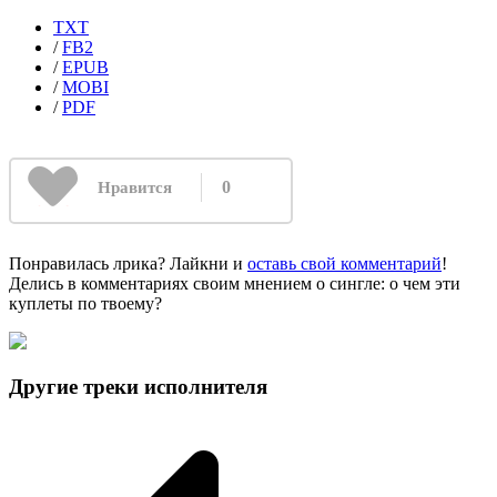
TXT
/
FB2
/
EPUB
/
MOBI
/
PDF
0
Нравится
Понравилась лрика? Лайкни и
оставь свой комментарий
!
Делись в комментариях своим мнением о сингле: о чем эти
куплеты по твоему?
Другие треки исполнителя