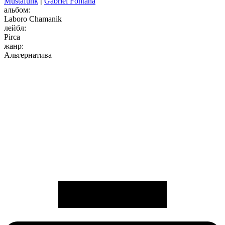
Mustafunk
|
Gabriel Fontana
альбом:
Laboro Chamanik
лейбл:
Pirca
жанр:
Альтернатива