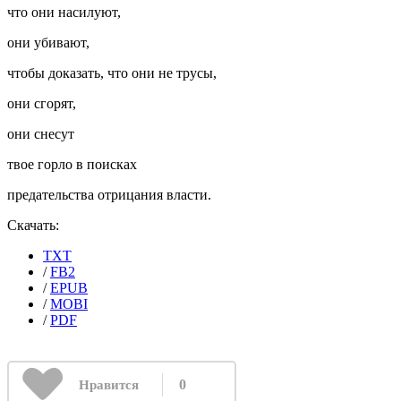
что они насилуют,
они убивают,
чтобы доказать, что они не трусы,
они сгорят,
они снесут
твое горло в поисках
предательства отрицания власти.
Скачать:
TXT
/
FB2
/
EPUB
/
MOBI
/
PDF
0
Нравится