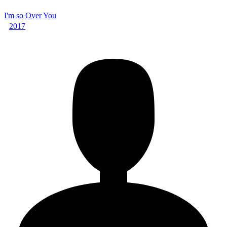
I'm so Over You
2017